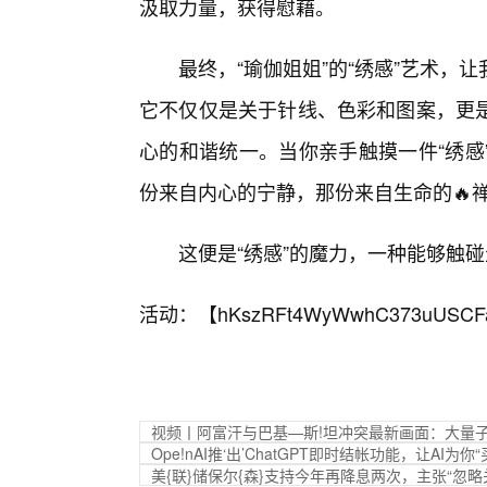
汲取力量，获得慰藉。
最终，“瑜伽姐姐”的“绣感”艺术
它不仅仅是关于针线、色彩和图案，更
心的和谐统一。当你亲手触摸一件“绣感
份来自内心的宁静，那份来自生命的🔥
这便是“绣感”的魔力，一种能够触
活动：【
hKszRFt4WyWwhC373uUSCF
视频丨阿富汗与巴基—斯!坦冲突最新画面：大量
Ope!nAI推‘出’ChatGPT即时结帐功能，让AI为你
美{联}储保尔{森}支持今年再降息两次，主张“忽略