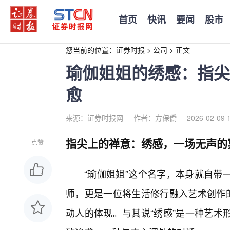
首页
快讯
要闻
股市
您当前的位置：
证券时报
>
公司
>
正文
瑜伽姐姐的绣感：指尖
愈
来源：证券时报网
作者：方保僑
2026-02-09 
指尖上的禅意：绣感，一场无声的
点赞
“瑜伽姐姐”这个名字，本身就自带
师，更是一位将生活修行融入艺术创作的
动人的体现。与其说“绣感”是一种艺术